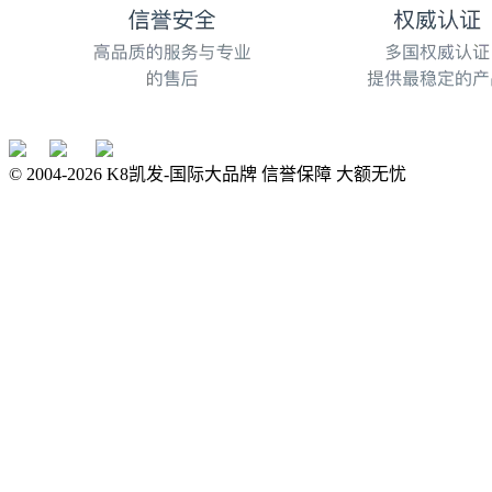
© 2004-
2026
K8凯发-国际大品牌 信誉保障 大额无忧