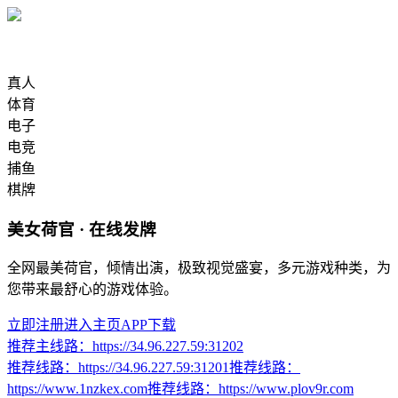
真人
体育
电子
电竞
捕鱼
棋牌
美女荷官 · 在线发牌
全网最美荷官，倾情出演，极致视觉盛宴，多元游戏种类，为
您带来最舒心的游戏体验。
立即注册
进入主页
APP下载
推荐主线路：
https://34.96.227.59:31202
推荐线路：
https://34.96.227.59:31201
推荐线路：
https://www.1nzkex.com
推荐线路：
https://www.plov9r.com